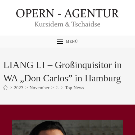
Zum
Inhalt
springen
MENÜ
LIANG LI – Großinquisitor in
WA „Don Carlos” in Hamburg
>
2023
>
November
>
2.
>
Top News