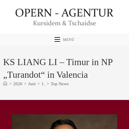
Zum
Inhalt
springen
MENÜ
KS LIANG LI – Timur in NP
„Turandot“ in Valencia
>
2026
>
Juni
>
1.
>
Top News