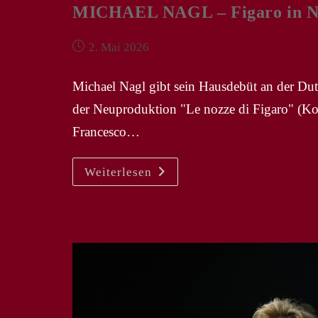
MICHAEL NAGL – Figaro in NP
Beitrag
2. Mai 2026
veröffentlicht:
Michael Nagl gibt sein Hausdebüt an der Dut
der Neuproduktion "Le nozze di Figaro" (Ko
Francesco…
MICHAEL
Weiterlesen
NAGL
–
Figaro
In
NP
„Le
Nozze
Di
Figaro“
In
Amsterdam