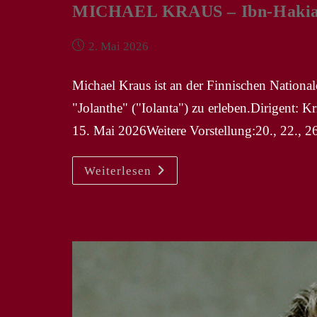
MICHAEL KRAUS – Ibn-Hakia in
Beitrag
2. Mai 2026
veröffentlicht:
Michael Kraus ist an der Finnischen National
"Jolanthe" ("Iolanta") zu erleben.Dirigent: 
15. Mai 2026Weitere Vorstellung:20., 22., 2
MICHAEL
Weiterlesen
KRAUS
–
Ibn-
Hakia
In
NP
„Iolanta“
In
Helsinki