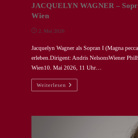
JACQUELYN WAGNER – Sopran I
Wien
Beitrag
2. Mai 2026
veröffentlicht:
Jacquelyn Wagner als Sopran I (Magna pecca
erleben.Dirigent: Andris NelsonsWiener Phi
Wien10. Mai 2026, 11 Uhr…
JACQUELYN
Weiterlesen
WAGNER
–
Sopran
I
In
Mahlers
„Symphonie
Nr.
8“
In
Wien