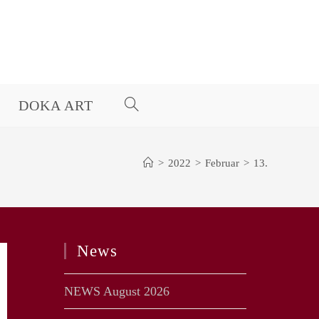
DOKA ART
WEBSITE-
SUCHE
>
2022
>
Februar
>
13.
UMSCHALTEN
News
NEWS August 2026