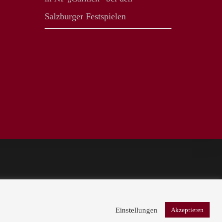
Salzburger Festspielen
Einstellungen
Akzeptieren
 ARTISTS
KONTAKT
DOKA ART
IMPRESSUM
DATENSCHUTZ