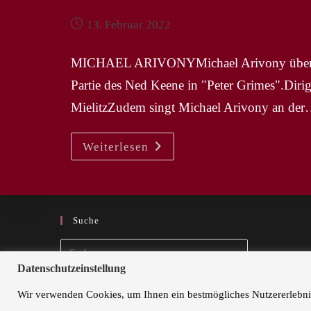
Beitrag
13. Februar 2022
veröffentlicht:
MICHAEL ARIVONYMichael Arivony übernimm
Partie des Ned Keene in "Peter Grimes".Diri
MielitzZudem singt Michael Arivony an de
NEWS
Weiterlesen
Februar
2022
Suche
Press
Escape
Datenschutzeinstellung
to
Wir verwenden Cookies, um Ihnen ein bestmögliches Nutzererlebni
opern-agentur © 2021
close