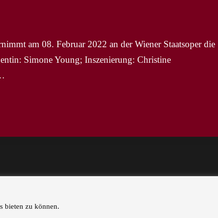
t am 08. Februar 2022 an der Wiener Staatsoper die
gentin: Simone Young; Inszenierung: Christine
r…
s bieten zu können.
STARTSEITE
KÜNSTLER |