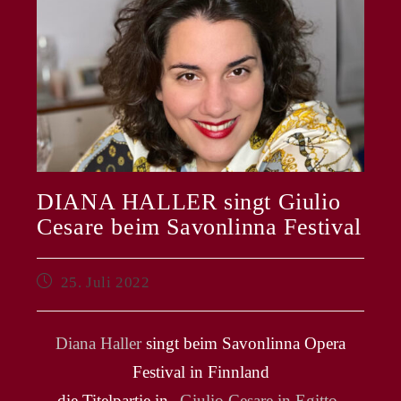
DIANA HALLER singt Giulio
Cesare beim Savonlinna Festival
Beitrag
25. Juli 2022
veröffentlicht:
Diana Haller
singt beim Savonlinna Opera
Festival in Finnland
die Titelpartie in „
Giulio Cesare in Egitto
„