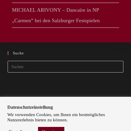
MICHAEL ARIVONY – Dancaïre in NP
„Carmen” bei den Salzburger Festspielen
Suche
Pres
Esca
to
clos
the
sear
Datenschutzeinstellung
pane
Wir verwenden Cookies, um Ihnen ein bestmögliches
Nutzererlebnis bieten zu können.
STARTSEITE
KÜNSTLER | ARTISTS
KONTAKT
DOKA ART
IMPRESSUM
DATENSCHUTZ