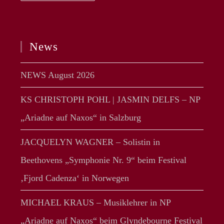
–
Liederabend
In
Der
Wigmore
Hall
News
London
NEWS August 2026
KS CHRISTOPH POHL | JASMIN DELFS – NP
„Ariadne auf Naxos“ in Salzburg
JACQUELYN WAGNER – Solistin in
Beethovens „Symphonie Nr. 9“ beim Festival
‚Fjord Cadenza‘ in Norwegen
MICHAEL KRAUS – Musiklehrer in NP
„Ariadne auf Naxos“ beim Glyndebourne Festival