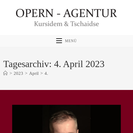
Zum
Inhalt
springen
MENÜ
Tagesarchiv: 4. April 2023
>
2023
>
April
>
4.