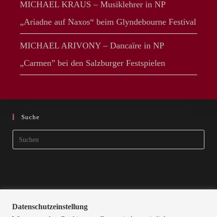
MICHAEL KRAUS – Musiklehrer in NP
„Ariadne auf Naxos“ beim Glyndebourne Festival
MICHAEL ARIVONY – Dancaïre in NP
„Carmen” bei den Salzburger Festspielen
Suche
Pres
Esca
to
clos
the
sear
Datenschutzeinstellung