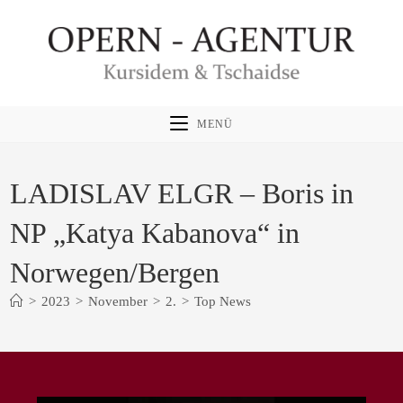
Zum
Inhalt
springen
MENÜ
LADISLAV ELGR – Boris in
NP „Katya Kabanova“ in
Norwegen/Bergen
>
2023
>
November
>
2.
>
Top News