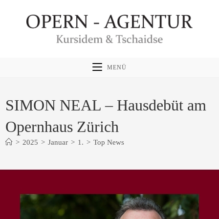
Zum
Inhalt
springen
MENÜ
SIMON NEAL – Hausdebüt am
Opernhaus Zürich
>
2025
>
Januar
>
1.
>
Top News