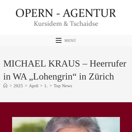
Zum
Inhalt
springen
MENÜ
MICHAEL KRAUS – Heerrufer
in WA „Lohengrin“ in Zürich
>
2025
>
April
>
1.
>
Top News