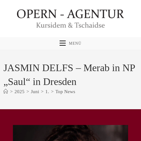
Zum
Inhalt
springen
MENÜ
JASMIN DELFS – Merab in NP
„Saul“ in Dresden
>
2025
>
Juni
>
1.
>
Top News