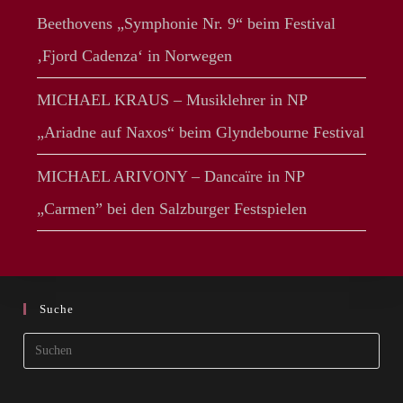
Beethovens „Symphonie Nr. 9“ beim Festival
‚Fjord Cadenza‘ in Norwegen
MICHAEL KRAUS – Musiklehrer in NP
„Ariadne auf Naxos“ beim Glyndebourne Festival
MICHAEL ARIVONY – Dancaïre in NP
„Carmen” bei den Salzburger Festspielen
Suche
Pres
Esca
to