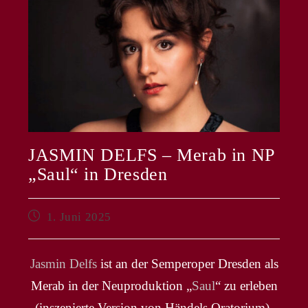
JASMIN DELFS – Merab in NP
„Saul“ in Dresden
Beitrag
1. Juni 2025
veröffentlicht:
Jasmin Delfs
ist an der Semperoper Dresden als
Merab in der Neuproduktion „
Saul
“ zu erleben
(inszenierte Version von Händels Oratorium).