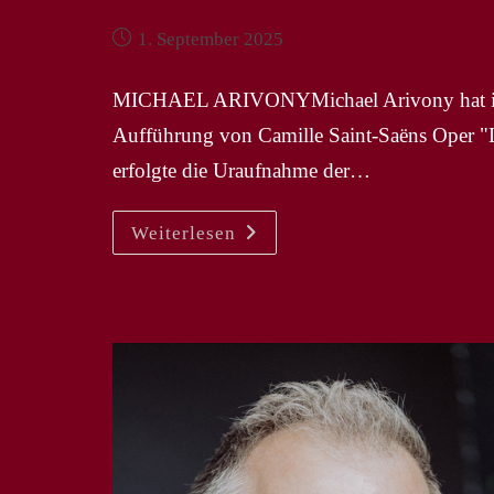
Beitrag
1. September 2025
veröffentlicht:
MICHAEL ARIVONYMichael Arivony hat im O
Aufführung von Camille Saint-Saëns Oper "
erfolgte die Uraufnahme der…
NEWS
Weiterlesen
September
2025