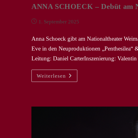
ANNA SCHOECK – Debüt am Na
Beitrag
1. September 2025
veröffentlicht:
Anna Schoeck gibt am Nationaltheater Weima
Eve in den Neuproduktionen „Penthesilea“ 
Leitung: Daniel CarterInszenierung: Valent
ANNA
Weiterlesen
SCHOECK
–
Debüt
Am
Nationaltheater
Weimar