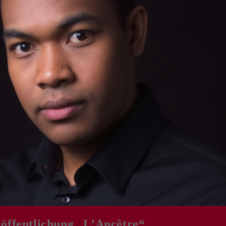
fentlichung „L’Ancêtre“