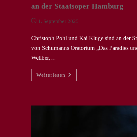
an der Staatsoper Hamburg
Beitrag
1. September 2025
veröffentlicht:
Christoph Pohl und Kai Kluge sind an der Sta
von Schumanns Oratorium „Das Paradies und 
Wellber,…
KS
Weiterlesen
CHRISTOPH
POHL
|
KAI
KLUGE
–
NP
„Das
Paradies
Und
Die
Peri“
An
Der