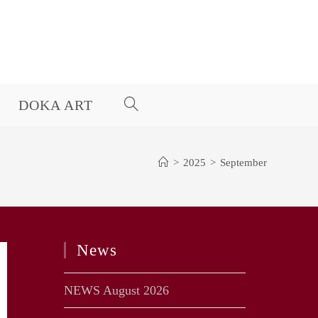
DOKA ART
WEBSITE-
SUCHE
>
2025
>
September
UMSCHALTEN
News
NEWS August 2026