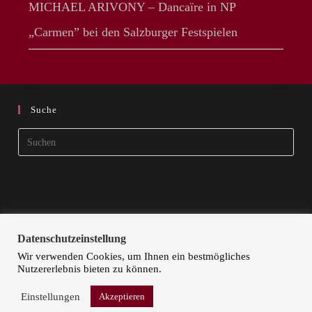
MICHAEL ARIVONY – Dancaïre in NP
„Carmen” bei den Salzburger Festspielen
Suche
Pres
Esca
to
clos
the
sear
Datenschutzeinstellung
pane
Wir verwenden Cookies, um Ihnen ein bestmögliches
Nutzererlebnis bieten zu können.
STARTSEITE
KÜNSTLER | ARTISTS
KONTAKT
DOKA ART
IMPRESSUM
DATENSCHUTZ
Einstellungen
Akzeptieren