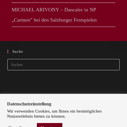
MICHAEL ARIVONY – Dancaïre in NP
„Carmen” bei den Salzburger Festspielen
Suche
Pres
Esca
to
clos
the
sear
Datenschutzeinstellung
pane
Wir verwenden Cookies, um Ihnen ein bestmögliches
Nutzererlebnis bieten zu können.
STARTSEITE
KÜNSTLER | ARTISTS
KONTAKT
DOKA ART
IMPRESSUM
DATENSCHUTZ