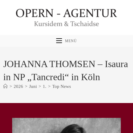
Zum
Inhalt
springen
MENÜ
JOHANNA THOMSEN – Isaura
in NP „Tancredi“ in Köln
>
2026
>
Juni
>
1.
>
Top News