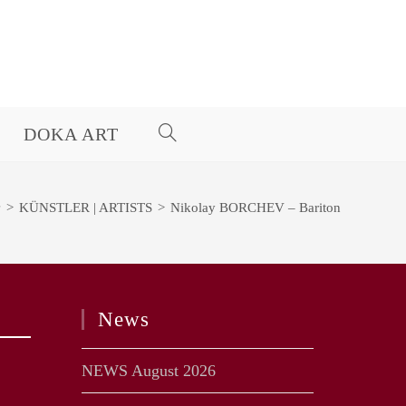
DOKA ART
WEBSITE-
SUCHE
>
KÜNSTLER | ARTISTS
>
Nikolay BORCHEV – Bariton
UMSCHALTEN
News
NEWS August 2026