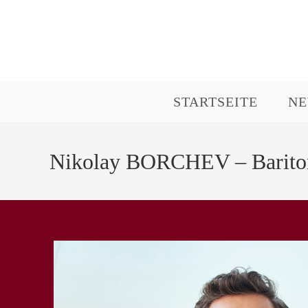
Zum
Inhalt
springen
STARTSEITE
N
Nikolay BORCHEV – Bariton