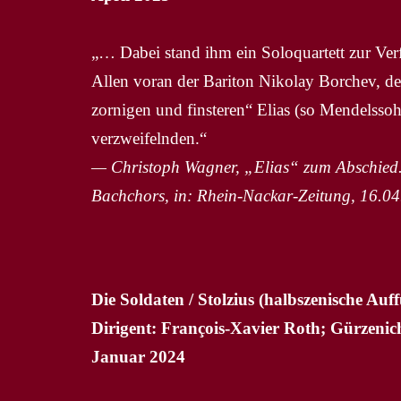
„… Dabei stand ihm ein Soloquartett zur Ver
Allen voran der Bariton Nikolay Borchev, de
zornigen und finsteren“ Elias (so Mendelsso
verzweifelnden.“
— Christoph Wagner, „Elias“ zum Abschied. L
Bachchors, in: Rhein-Nackar-Zeitung, 16.0
Die Soldaten / Stolzius (halbszenische 
Dirigent: François-Xavier Roth; Gürzenich
Januar 2024