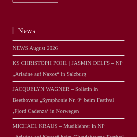
–
Papageno
In
WA
„Zauberflöte“
An
News
Der
Wiener
Staatsoper
NEWS August 2026
KS CHRISTOPH POHL | JASMIN DELFS – NP
„Ariadne auf Naxos“ in Salzburg
JACQUELYN WAGNER – Solistin in
Beethovens „Symphonie Nr. 9“ beim Festival
‚Fjord Cadenza‘ in Norwegen
MICHAEL KRAUS – Musiklehrer in NP