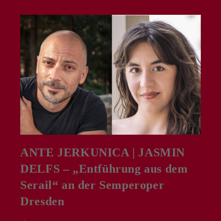
„Fidelio“
Konzertant
In
Der
Mercatorhalle
Duisburg
ANTE JERKUNICA | JASMIN
DELFS – „Entführung aus dem
Serail“ an der Semperoper
Dresden