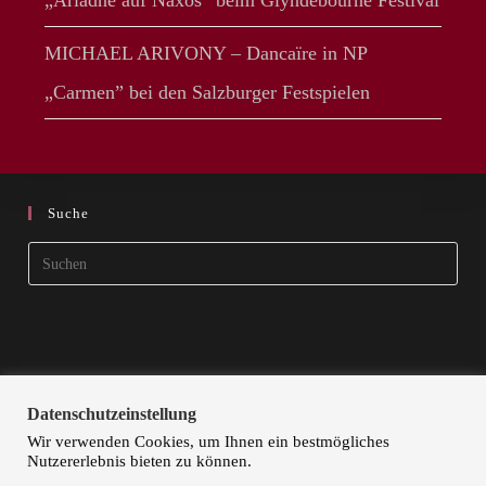
„Ariadne auf Naxos“ beim Glyndebourne Festival
MICHAEL ARIVONY – Dancaïre in NP
„Carmen” bei den Salzburger Festspielen
Suche
Pres
Esca
to
clos
the
sear
Datenschutzeinstellung
pane
Wir verwenden Cookies, um Ihnen ein bestmögliches
Nutzererlebnis bieten zu können.
STARTSEITE
KÜNSTLER | ARTISTS
KONTAKT
DOKA ART