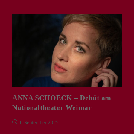
KLUGE
–
NP
„Das
Paradies
Und
Die
Peri“
An
Der
Staatsoper
Hamburg
ANNA SCHOECK – Debüt am
Nationaltheater Weimar
Beitrag
1. September 2025
veröffentlicht: