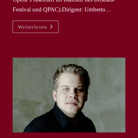
Festival und QPAC).Dirigent: Umberto…
LUKE
Weiterlesen
STOKER
–
Colline
In
„La
Bohème“
In
Brisbane