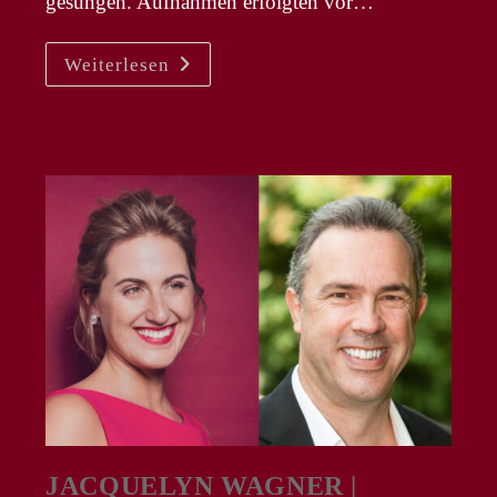
gesungen. Aufnahmen erfolgten vor…
MICHAEL
Weiterlesen
ARIVONY
–
CD
Veröffentlichung
„L’Ancêtre“
JACQUELYN WAGNER |