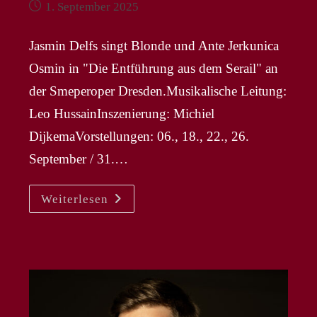
Beitrag
1. September 2025
veröffentlicht:
Jasmin Delfs singt Blonde und Ante Jerkunica
Osmin in "Die Entführung aus dem Serail" an
der Smeperoper Dresden.Musikalische Leitung:
Leo HussainInszenierung: Michiel
DijkemaVorstellungen: 06., 18., 22., 26.
September / 31.…
ANTE
Weiterlesen
JERKUNICA
|
JASMIN
DELFS
–
„Entführung
Aus
Dem
Serail“
An
Der
Semperoper