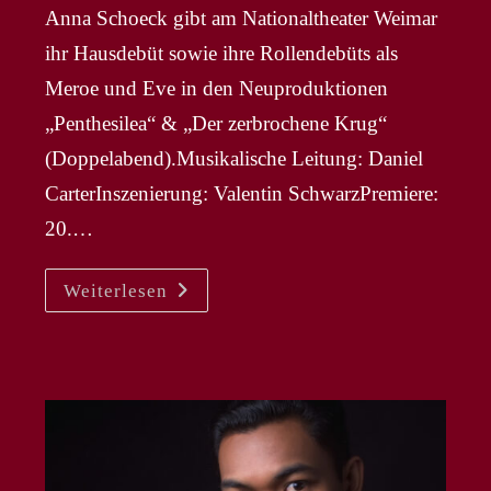
Anna Schoeck gibt am Nationaltheater Weimar
ihr Hausdebüt sowie ihre Rollendebüts als
Meroe und Eve in den Neuproduktionen
„Penthesilea“ & „Der zerbrochene Krug“
(Doppelabend).Musikalische Leitung: Daniel
CarterInszenierung: Valentin SchwarzPremiere:
20.…
ANNA
Weiterlesen
SCHOECK
–
Debüt
Am
Nationaltheater
Weimar