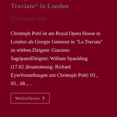
Traviata“ in London
Beitrag
1. Februar 2026
veröffentlicht:
Christoph Pohl ist am Royal Opera House in
London als Giorgio Germont in "La Traviata"
zu erleben.Dirigent: Giacomo
SagripantiDirigent: William Spaulding
(17.02.)Inszenierung: Richard
EyreVorstellungen mit Christoph Pohl: 03.,
05., 08.,…
KS
Weiterlesen
CHRISTOPH
POHL
–
Giorgio
Germont