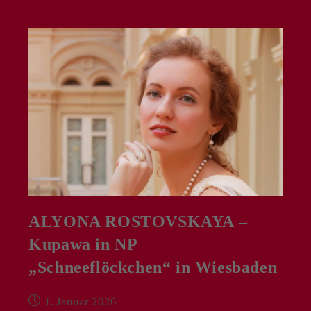
VII
In
NP
„Benvenuto
Cellini“
In
Bruxelles
ALYONA ROSTOVSKAYA –
Kupawa in NP
„Schneeflöckchen“ in Wiesbaden
Beitrag
1. Januar 2026