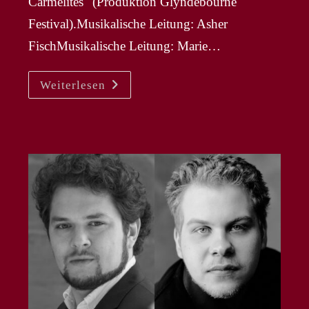
Carmélites" (Produktion Glyndebourne
Festival).Musikalische Leitung: Asher
FischMusikalische Leitung: Marie…
KS
Weiterlesen
DIANA
HALLER
–
Mère
Marie
In
Premiere
„Dialogues
Des
Carmélites“
In
Kopenhagen