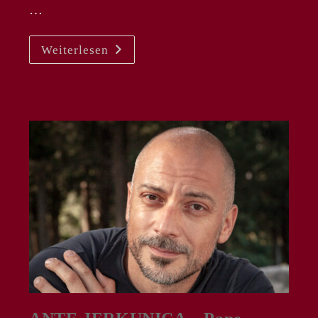
…
MICHAEL
Weiterlesen
KRAUS
|
JÜRGEN
MÜLLER
–
NP
„Dialogues
Des
Carmélites“
An
Der
Semperoper