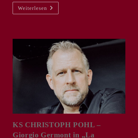
KAI
Weiterlesen
KLUGE
|
MICHAEL
NAGL
–
NP
„Die
Meistersinger
Von
Nürnberg“
In
Stuttgart
KS CHRISTOPH POHL –
Giorgio Germont in „La