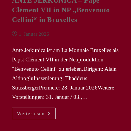
ANTE JERKUNICA – Pape
Clément VII in NP „Benvenuto
Cellini“ in Bruxelles
Beitrag
1. Januar 2026
veröffentlicht:
Ante Jerkunica ist am La Monnaie Bruxelles als
Papst Clément VII in der Neuproduktion
"Benvenuto Cellini" zu erleben.Dirigent: Alain
AltinogluInszenierung: Thaddeus
StrassbergerPremiere: 28. Januar 2026Weitere
Vorstellungen: 31. Januar / 03.,…
ANTE
Weiterlesen
JERKUNICA
–
Pape
Clément