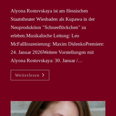
veröffentlicht:
Alyona Rostovskaya ist am Hessischen
Staatstheater Wiesbaden als Kupawa in der
Neuproduktion "Schneeflöckchen" zu
erleben.Musikalische Leitung: Leo
McFallInszenierung: Maxim DidenkoPremiere:
24. Januar 2026Weitere Vorstellungen mit
Alyona Rostovskaya: 30. Januar /…
ALYONA
Weiterlesen
ROSTOVSKAYA
–
Kupawa
In
NP
„Schneeflöckchen“
In
Wiesbaden