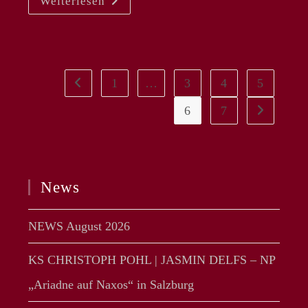
Weiterlesen
WAGNER
|
JASMIN
DELFS
–
Mahler
8
Mit
1
…
3
4
5
Zur vorherigen Seite
Den
Berliner
Philharmonikern
6
7
Zur nächsten
Unter
Kirill
Petrenko
News
NEWS August 2026
KS CHRISTOPH POHL | JASMIN DELFS – NP
„Ariadne auf Naxos“ in Salzburg