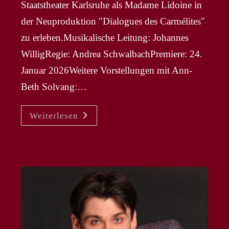
Staatstheater Karlsruhe als Madame Lidoine in
der Neuproduktion "Dialogues des Carmélites"
zu erleben.Musikalische Leitung: Johannes
WilligRegie: Andrea SchwalbachPremiere: 24.
Januar 2026Weitere Vorstellungen mit Ann-
Beth Solvang:…
ANN-
Weiterlesen
BETH
SOLVANG
–
Madame
Lidoine
In
NP
„Dialogues
Des
Carmélites“
In
Karlsruhe