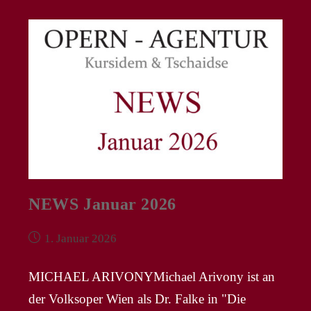
In
„La
Traviata“
In
London
NEWS Januar 2026
Beitrag
1. Januar 2026
veröffentlicht:
MICHAEL ARIVONYMichael Arivony ist an
der Volksoper Wien als Dr. Falke in "Die