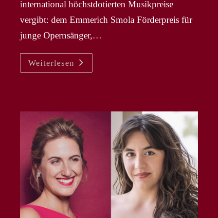
international höchstdotierten Musikpreise
vergibt: dem Emmerich Smola Förderpreis für
junge Opernsänger,…
ALEKSEY
Weiterlesen
KURSANOV
–
SWR
Kultur
Junge
Opernstars
|
Emmerich
Smola
Förderpreis
2026