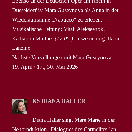
Ebenso an der Deutschen Oper am Rhein in
Düsseldorf ist Mara Guseynova als Anna in der
Wiederaufnahme „Nabucco“ zu erleben.
Musikalische Leitung: Vitali Alekseenok,
Katharina Müllner
(17.05.)
; Inszenierung: Ilaria
Lanzino
Nächste Vorstellungen mit Mara Guseynova:
19. April / 17., 30. Mai 2026
KS DIANA HALLER
Diana Haller singt Mère Marie in der
Neuproduktion „Dialogues des Carmélites“ an