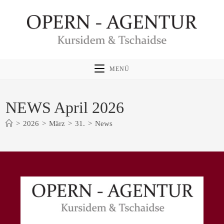
Zum
Inhalt
springen
MENÜ
NEWS April 2026
>
2026
>
März
>
31.
>
News