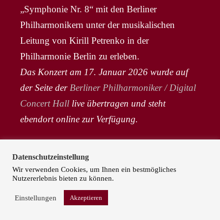
„Symphonie Nr. 8“ mit den Berliner
Philharmonikern unter der musikalischen
Leitung von Kirill Petrenko in der
Philharmonie Berlin zu erleben.
Das Konzert am 17. Januar 2026 wurde auf
der Seite der
Berliner Philharmoniker / Digital
Concert Hall
live übertragen und steht
ebendort online zur Verfügung.
Jacquelyn Wagner sang im März 2025 als
Datenschutzeinstellung
Solistin im Konzert ‚Sortie Latino-Américaine‘
Wir verwenden Cookies, um Ihnen ein bestmögliches
Nutzererlebnis bieten zu können.
im Rahmen des Festivals ‚Les Folies Musicales‘
in Paris.
Einstellungen
Akzeptieren
Dirigent: Thomas Hengelbrock; Orchestre de