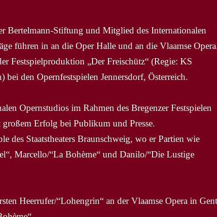
er Bertelmann-Stiftung und Mitglied des Internationalen
räge führen in an die Oper Halle und an die Vlaamse Opera
der Festspielproduktion „Der Freischütz“ (Regie: KS
h) bei den Opernfestspielen Jennersdorf, Österreich.
onalen Opernstudios im Rahmen des Bregenzer Festspielen
 großem Erfolg bei Publikum und Presse.
le des Staatstheaters Braunschweig, wo er Partien wie
tel“, Marcello/“La Bohème“ und Danilo/“Die Lustige
rsten Heerrufer/“Lohengrin“ an der Vlaamse Opera in Gen
“Bohème“.