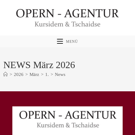
Zum
Inhalt
springen
MENÜ
NEWS März 2026
>
2026
>
März
>
1.
>
News