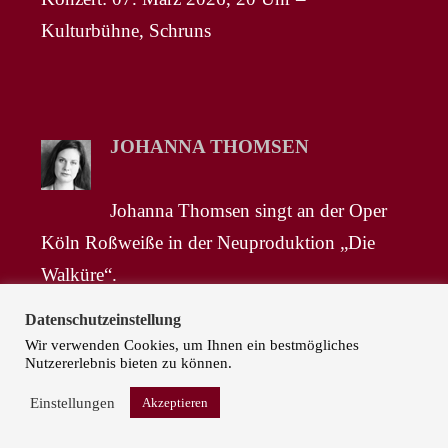
Kulturbühne, Schruns
JOHANNA THOMSEN
Johanna Thomsen singt an der Oper
Köln Roßweiße in der Neuproduktion „Die
Walküre“.
Musikalische Leitung: Marc Albrecht;
Datenschutzeinstellung
Inszenierung: Paul-Georg Dittrich
Wir verwenden Cookies, um Ihnen ein bestmögliches
Nutzererlebnis bieten zu können.
Premiere: 29. März 2026
Weitere Vorstellungen: 01., 04., 06., 17., 19.,
Einstellungen
Akzeptieren
30. April / 03. Mai 2026