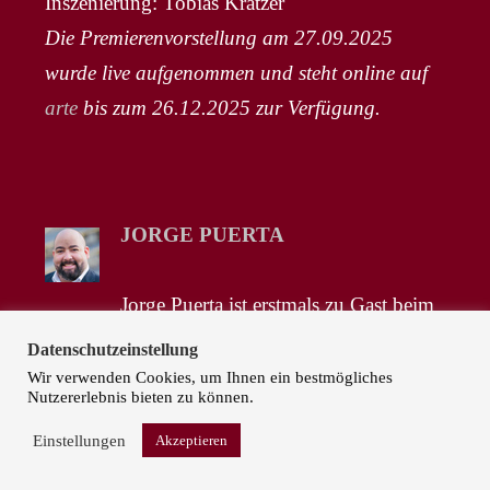
Inszenierung: Tobias Kratzer
Die Premierenvorstellung am 27.09.2025
wurde live aufgenommen und steht online auf
arte
bis zum 26.12.2025 zur Verfügung.
JORGE PUERTA
Jorge Puerta ist erstmals zu Gast beim
Israel Philharmonic Orchestra und ist als
Datenschutzeinstellung
Radames in konzertanten Aufführungen von
Wir verwenden Cookies, um Ihnen ein bestmögliches
Nutzererlebnis bieten zu können.
„Aida“ zu erleben.
Einstellungen
Akzeptieren
Musikalische Leitung: Vincenzo Milletarì
Nächste Vorstellungen (Charles Bronfman