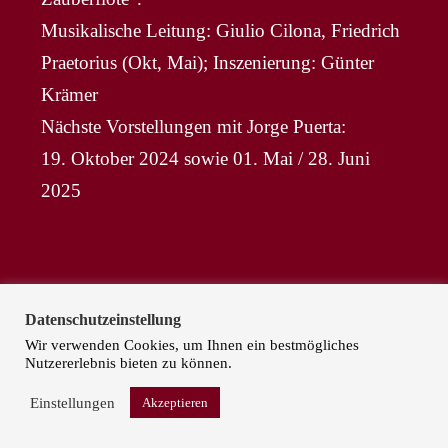
Musikalische Leitung: Giulio Cilona, Friedrich
Praetorius (Okt, Mai); Inszenierung: Günter
Krämer
Nächste Vorstellungen mit Jorge Puerta:
19. Oktober 2024 sowie 01. Mai / 28. Juni
2025
ALYONA ROSTOVSKAYA
Datenschutzeinstellung
Wir verwenden Cookies, um Ihnen ein bestmögliches
Nutzererlebnis bieten zu können.
Alyona Rostovskya ist am Hessischen
Staatstheater Wiesbaden als eine der Barbaras in
Einstellungen
Akzeptieren
der Neuproduktion „Salon Strozzi“ zu erleben.